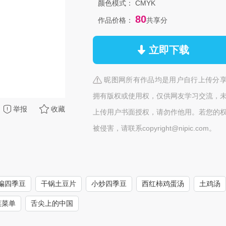
颜色模式：
CMYK
80
作品价格：
共享分
立即下载
昵图网所有作品均是用户自行上传分
拥有版权或使用权，仅供网友学习交流，
举报
收藏
上传用户书面授权，请勿作他用。若您的
被侵害，请联系copyright@nipic.com。
煸四季豆
干锅土豆片
小炒四季豆
西红柿鸡蛋汤
土鸡汤
菜菜单
舌尖上的中国