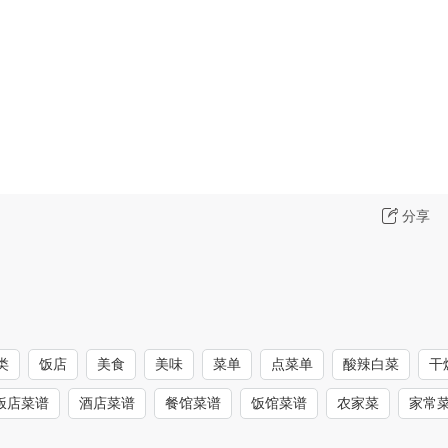
分享
类
饭店
美食
美味
菜单
点菜单
酸辣白菜
干
饭店菜谱
酒店菜谱
餐馆菜谱
饭馆菜谱
农家菜
家常