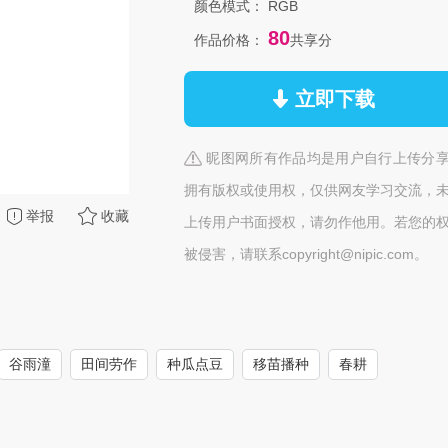
颜色模式：
RGB
80
作品价格：
共享分
立即下载
昵图网所有作品均是用户自行上传分
拥有版权或使用权，仅供网友学习交流，
举报
收藏
上传用户书面授权，请勿作他用。若您的
被侵害，请联系copyright@nipic.com。
谷雨潼
田间劳作
种瓜点豆
移苗播种
春耕