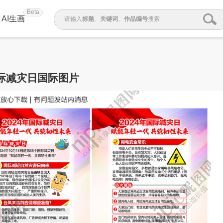
Beta
AI生画
请输入
标题
、
关键词
、
作品编号
搜索
际减灾日国际图片