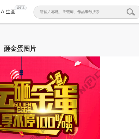
Beta
AI生画
请输入
标题
、
关键词
、
作品编号
搜索
砸金蛋图片