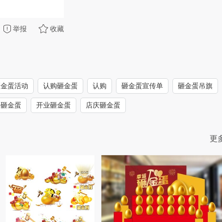
举报
收藏
砸金蛋活动
认购砸金蛋
认购
砸金蛋宣传单
砸金蛋吊旗
日砸金蛋
开业砸金蛋
店庆砸金蛋
更