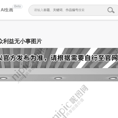
Beta
AI生画
请输入
标题
、
关键词
、
作品编号
搜索
众利益无小事图片