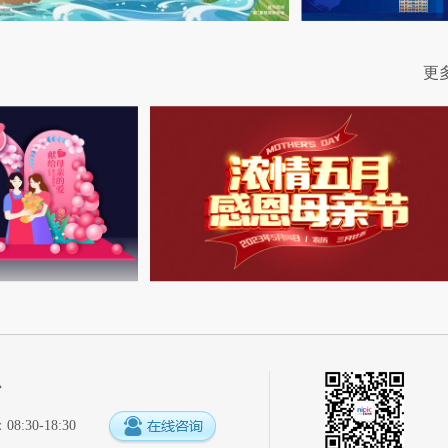
更
心
:30-18:30