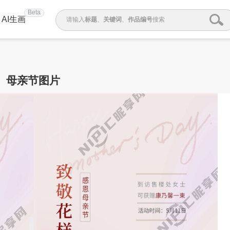
Beta
AI生画
请输入
标题
、
关键词
、
作品编号
搜索
母亲节图片