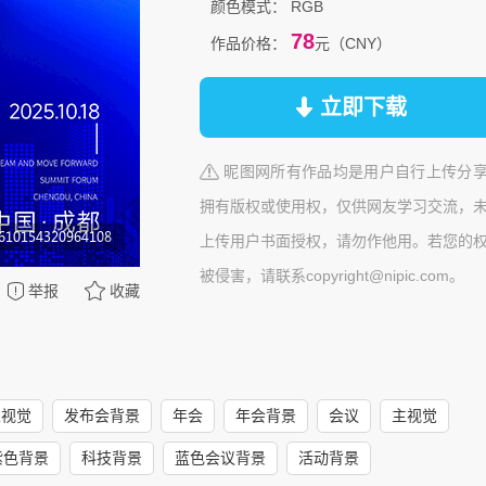
颜色模式：
RGB
78
作品价格：
元（CNY）
立即下载
昵图网所有作品均是用户自行上传分
拥有版权或使用权，仅供网友学习交流，
上传用户书面授权，请勿作他用。若您的
被侵害，请联系copyright@nipic.com。
举报
收藏
主视觉
发布会背景
年会
年会背景
会议
主视觉
紫色背景
科技背景
蓝色会议背景
活动背景