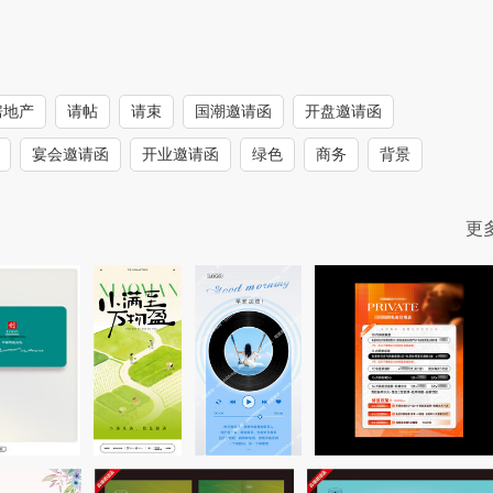
房地产
请帖
请束
国潮邀请函
开盘邀请函
宴会邀请函
开业邀请函
绿色
商务
背景
更