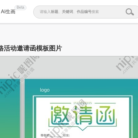
Beta
AI生画
请输入
标题
、
关键词
、
作品编号
搜索
格活动邀请函模板图片