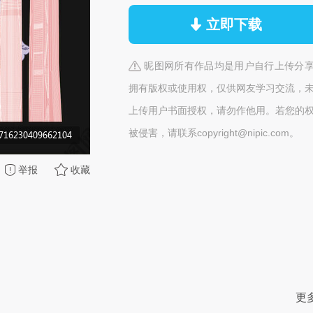
立即下载
昵图网所有作品均是用户自行上传分
拥有版权或使用权，仅供网友学习交流，
上传用户书面授权，请勿作他用。若您的
被侵害，请联系copyright@nipic.com。
举报
收藏
更