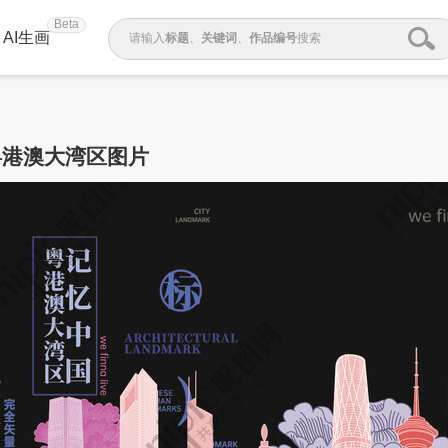
Beta
AI生画
请输入
标题
、
关键词
、
作品编号
搜索
粤港澳大湾区图片