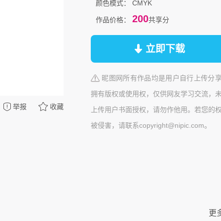
颜色模式：
CMYK
200
作品价格：
共享分
立即下载
昵图网所有作品均是用户自行上传分
拥有版权或使用权，仅供网友学习交流，
举报
收藏
上传用户书面授权，请勿作他用。若您的
被侵害，请联系copyright@nipic.com。
更