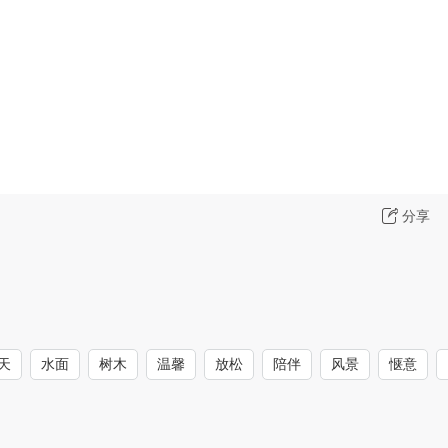
分享
天
水面
树木
温馨
放松
陪伴
风景
惬意