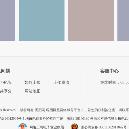
见问题
客服中心
/
登录
如何上传
上传事项
在线时间：08:30-11
共享分
网站地图
ts Reserved
版权所有·昵图网 昵图网是网络服务平台方，若您的权利被侵害，请联
P备14012994号-1 增值电信业务经营许可证：浙B2-20140130
违法和不良信息举报电话：057
网络工商电子营业执照
浙公网安备 33011002011092号