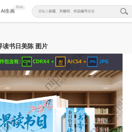
Beta
AI生画
请输入
标题
、
关键词
、
作品编号
搜索
界读书日美陈 图片