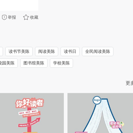
举报
收藏
读书节美陈
阅读美陈
读书日
全民阅读美陈
校园美陈
图书馆美陈
学校美陈
更