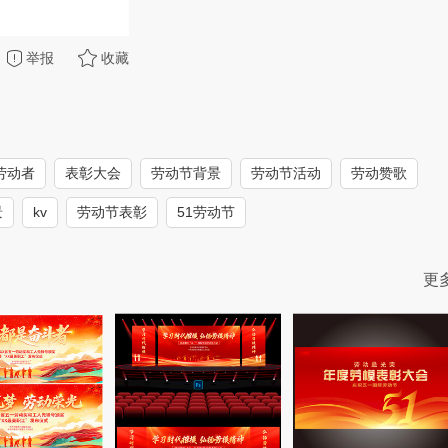
举报
收藏
劳动者
表彰大会
劳动节背景
劳动节活动
劳动赞歌
景
kv
劳动节表彰
51劳动节
更