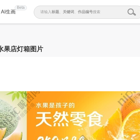
Beta
AI生画
请输入
标题
、
关键词
、
作品编号
搜索
水果店灯箱图片