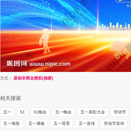
方式：
原创非商业授权(独家)
相关搜索
五一
51
51晚会
五一晚会
五一表彰大会
劳动节
五一海报
五一展板
五一背景
五一宣传
劳动节宣传