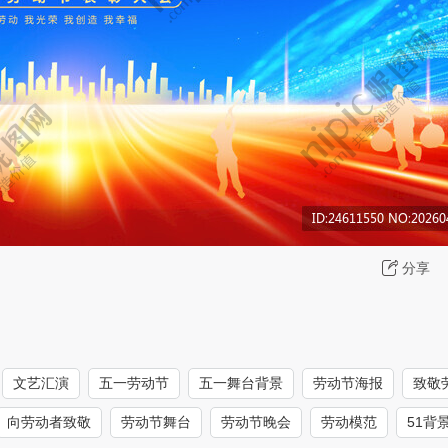
分享
文艺汇演
五一劳动节
五一舞台背景
劳动节海报
致敬
向劳动者致敬
劳动节舞台
劳动节晚会
劳动模范
51背