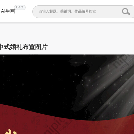
Beta
AI生画
请输入
标题
、
关键词
、
作品编号
搜索
中式婚礼布置图片