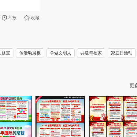
举报
收藏
主题宣
传活动展板
争做文明人
共建幸福家
家庭日活动
更