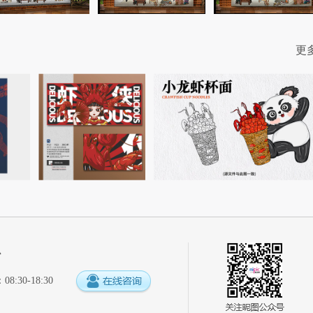
更
心
:30-18:30