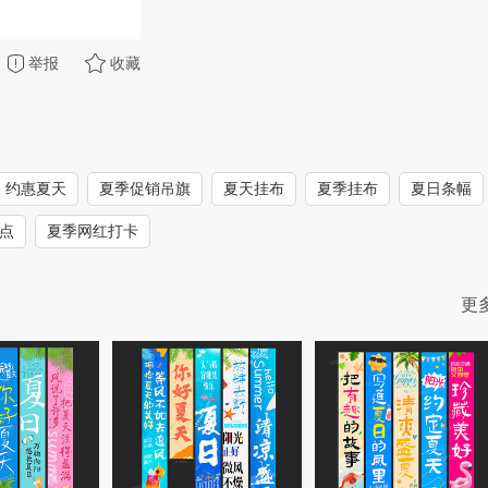
举报
收藏
约惠夏天
夏季促销吊旗
夏天挂布
夏季挂布
夏日条幅
点
夏季网红打卡
更