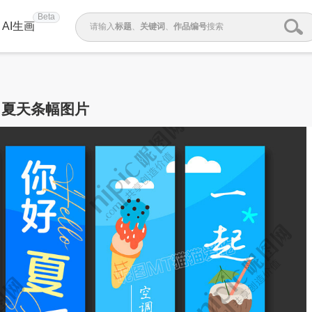
Beta
AI生画
请输入
标题
、
关键词
、
作品编号
搜索
夏天条幅图片