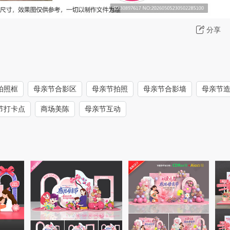
分享
拍照框
母亲节合影区
母亲节拍照
母亲节合影墙
母亲节
节打卡点
商场美陈
母亲节互动