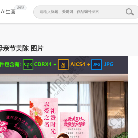
Beta
AI生画
请输入
标题
、
关键词
、
作品编号
搜索
母亲节美陈 图片