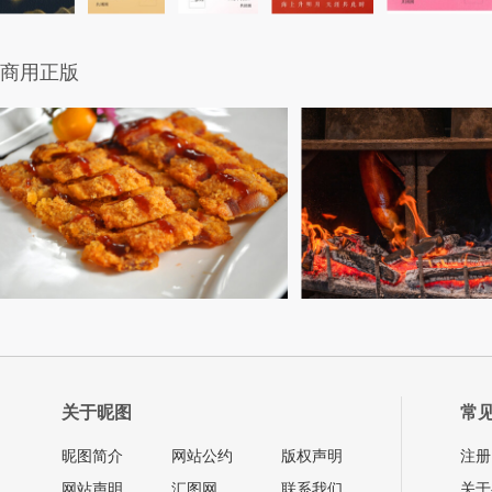
商用正版
关于昵图
常
昵图简介
网站公约
版权声明
注册
网站声明
汇图网
联系我们
关于