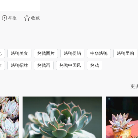
举报
收藏
化
烤鸭美食
烤鸭图片
烤鸭促销
中华烤鸭
烤鸭团购
作
烤鸭招牌
烤鸭画
烤鸭中国风
烤鸡
更