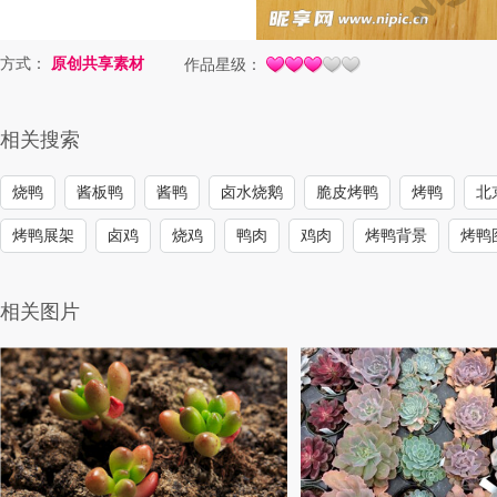
方式：
原创共享素材
作品星级：
相关搜索
烧鸭
酱板鸭
酱鸭
卤水烧鹅
脆皮烤鸭
烤鸭
北
烤鸭展架
卤鸡
烧鸡
鸭肉
鸡肉
烤鸭背景
烤鸭
相关图片