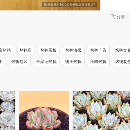
分享
京烤鸭
烤鸭店
烤鸭展板
烤鸭海报
烤鸭广告
烤鸭文
图
烤鸭包装
全聚德烤鸭
鸭王烤鸭
美味烤鸭
烤鸭制