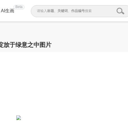
Beta
AI生画
请输入
标题
、
关键词
、
作品编号
搜索
绽放于绿意之中图片