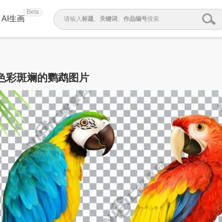
Beta
AI生画
请输入
标题
、
关键词
、
作品编号
搜索
色彩斑斓的鹦鹉图片