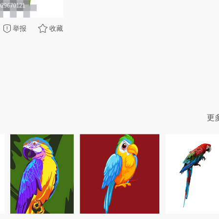
举报
收藏
更