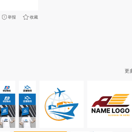
举报
收藏
更