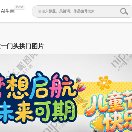
Beta
AI生画
请输入
标题
、
关键词
、
作品编号
搜索
六一门头拱门图片