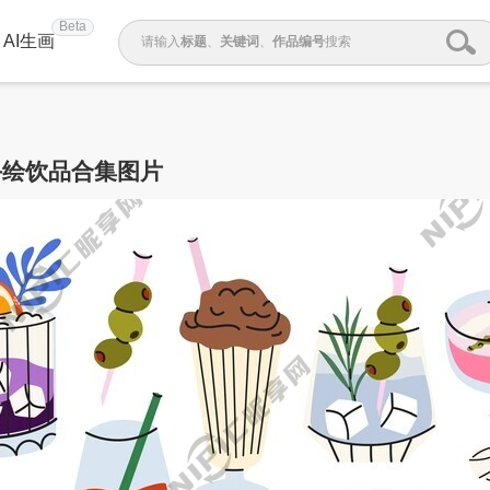
Beta
AI生画
请输入
标题
、
关键词
、
作品编号
搜索
手绘饮品合集图片