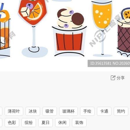
分享
薄荷叶
冰块
吸管
玻璃杯
手绘
卡通
简约
色彩
缤纷
夏日
休闲
装饰