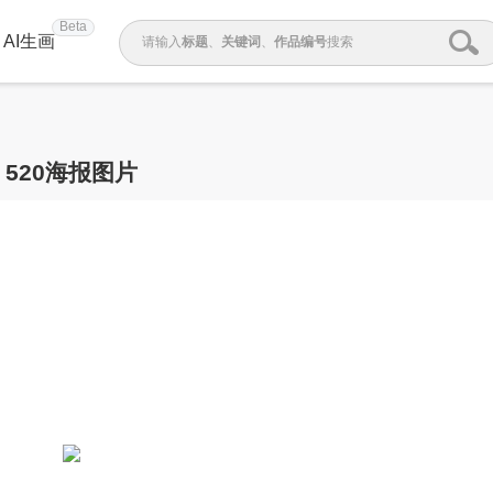
Beta
AI生画
请输入
标题
、
关键词
、
作品编号
搜索
520海报图片