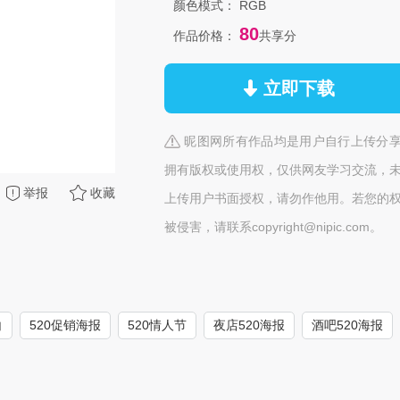
颜色模式：
RGB
80
作品价格：
共享分
立即下载
昵图网所有作品均是用户自行上传分
拥有版权或使用权，仅供网友学习交流，
举报
收藏
上传用户书面授权，请勿作他用。若您的
被侵害，请联系copyright@nipic.com。
白
520促销海报
520情人节
夜店520海报
酒吧520海报