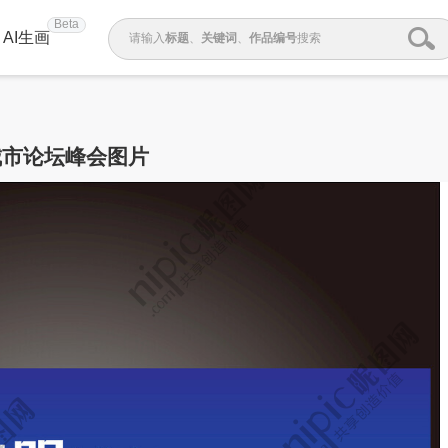
Beta
AI生画
请输入
标题
、
关键词
、
作品编号
搜索
城市论坛峰会图片