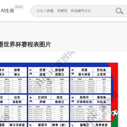
Beta
AI生画
请输入
标题
、
关键词
、
作品编号
搜索
墨世界杯赛程表图片