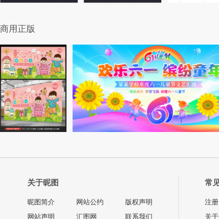
商用正版
关于昵图
常
昵图简介
网站公约
版权声明
注册
网站声明
汇图网
联系我们
关于