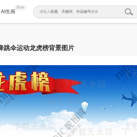
Beta
AI生画
请输入
标题
、
关键词
、
作品编号
搜索
降跳伞运动龙虎榜背景图片