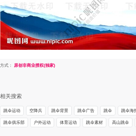
方式：
原创非商业授权(独家)
相关搜索
跳伞运动
空降兵
跳伞背景
跳伞广告
跳伞
跳伞海
跳伞俱乐部
户外运动
体育运动
跳伞素材
高山跳伞