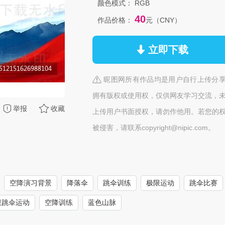
颜色模式：
RGB
40
作品价格：
元（CNY）
立即下载
昵图网所有作品均是用户自行上传分
拥有版权或使用权，仅供网友学习交流，
举报
收藏
上传用户书面授权，请勿作他用。若您的
被侵害，请联系copyright@nipic.com。
空降演习背景
降落伞
跳伞训练
极限运动
跳伞比赛
限跳伞运动
空降训练
蓝色山脉