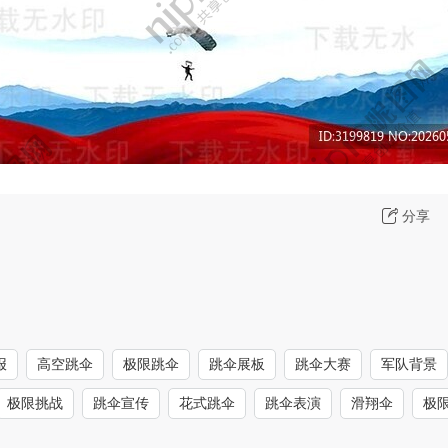
分享
报
高空跳伞
极限跳伞
跳伞展板
跳伞大赛
军队背景
极限挑战
跳伞宣传
花式跳伞
跳伞表演
滑翔伞
极