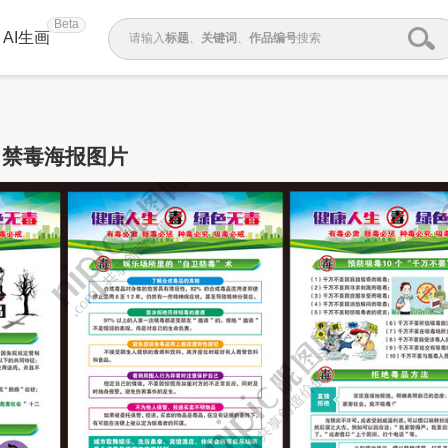
Beta
AI生画
请输入
标题
、
关键词
、
作品编号
搜索
禁毒海报图片