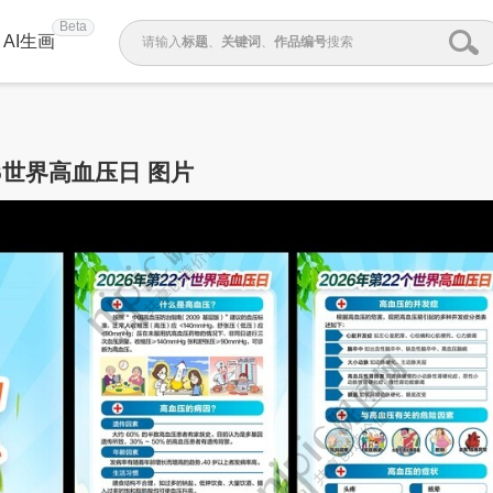
Beta
AI生画
请输入
标题
、
关键词
、
作品编号
搜索
26世界高血压日 图片