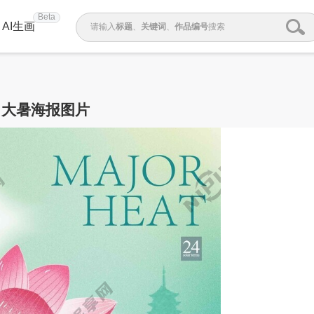
Beta
AI生画
请输入
标题
、
关键词
、
作品编号
搜索
大暑海报图片