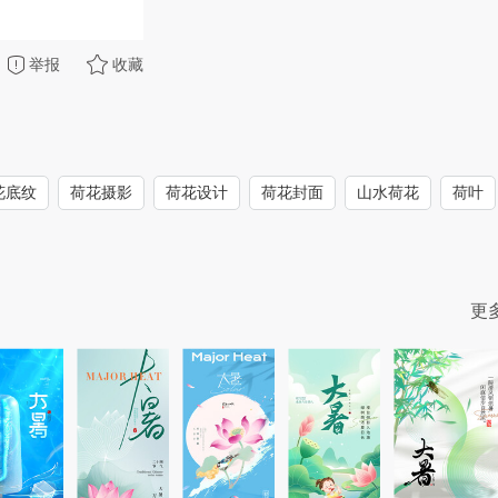
举报
收藏
花底纹
荷花摄影
荷花设计
荷花封面
山水荷花
荷叶
更