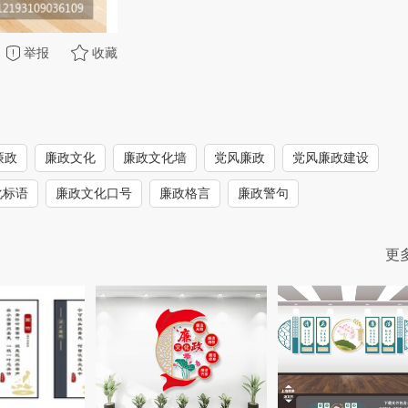
举报
收藏
廉政
廉政文化
廉政文化墙
党风廉政
党风廉政建设
化标语
廉政文化口号
廉政格言
廉政警句
更