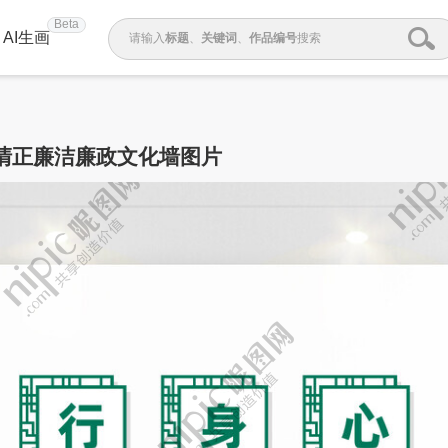
Beta
AI生画
请输入
标题
、
关键词
、
作品编号
搜索
清正廉洁廉政文化墙图片