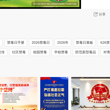
分享
禁毒日手册
2026禁毒日
2026年
禁毒日展板
626
宣传
社区禁毒
校园禁毒
学校禁毒
防范新型毒品
对