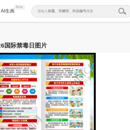
Beta
AI生画
请输入
标题
、
关键词
、
作品编号
搜索
026国际禁毒日图片