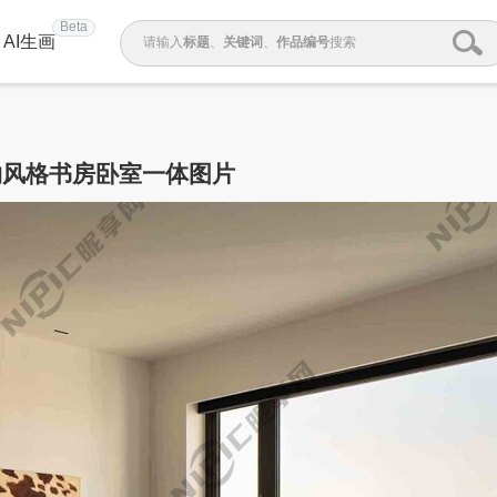
Beta
AI生画
请输入
标题
、
关键词
、
作品编号
搜索
约风格书房卧室一体图片