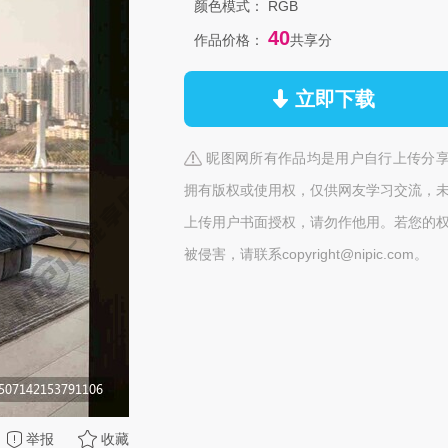
颜色模式：
RGB
40
作品价格：
共享分
立即下载
昵图网所有作品均是用户自行上传分
拥有版权或使用权，仅供网友学习交流，
上传用户书面授权，请勿作他用。若您的
被侵害，请联系copyright@nipic.com。
举报
收藏