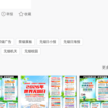
举报
收藏
禁烟广告
禁烟展板
无烟日小报
无烟日海报
无烟机关
无烟校园
更