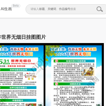
Beta
AI生画
请输入
标题
、
关键词
、
作品编号
搜索
6年世界无烟日挂图图片