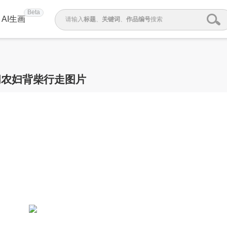
Beta
AI生画
请输入
标题
、
关键词
、
作品编号
搜索
间农妇背柴行走图片