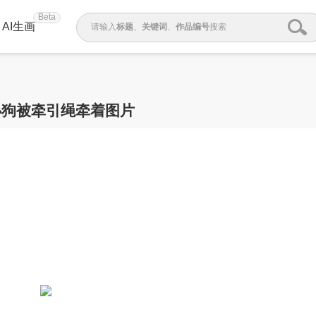
Beta
AI生画
请输入
标题
、
关键词
、
作品编号
搜索
小狗被牵引绳牵着图片