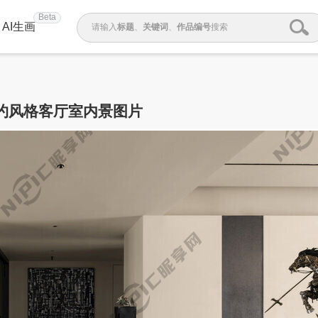
Beta
AI生画
请输入
标题
、
关键词
、
作品编号
搜索
约风格客厅室内景图片