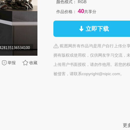
颜色模式：
RGB
40
作品价格：
共享分
立即下载
昵图网所有作品均是用户自行上传分
拥有版权或使用权，仅供网友学习交流，
举报
收藏
上传用户书面授权，请勿作他用。若您的
被侵害，请联系copyright@nipic.com。
更