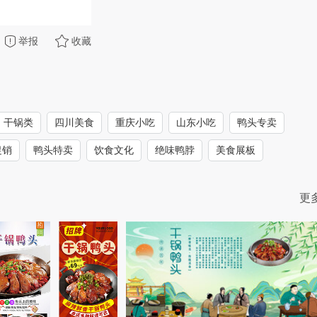
举报
收藏
干锅类
四川美食
重庆小吃
山东小吃
鸭头专卖
促销
鸭头特卖
饮食文化
绝味鸭脖
美食展板
更