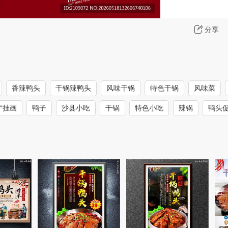
分享
香辣鸭头
干锅辣鸭头
风味干锅
特色干锅
风味菜
厅挂画
鸭子
沙县小吃
干锅
特色小吃
辣锅
鸭头