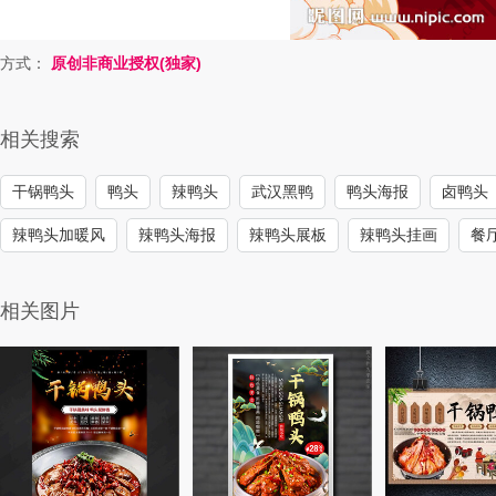
方式：
原创非商业授权(独家)
相关搜索
干锅鸭头
鸭头
辣鸭头
武汉黑鸭
鸭头海报
卤鸭头
辣鸭头加暖风
辣鸭头海报
辣鸭头展板
辣鸭头挂画
餐
相关图片