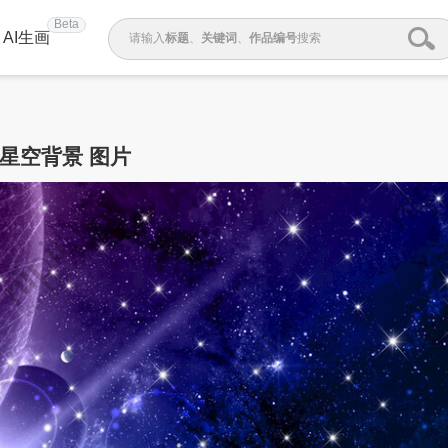
Beta
AI生画
请输入
标题
、
关键词
、
作品编号
搜索
星空背景 图片