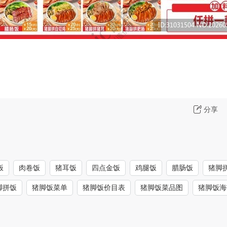
分享
饭
肉卷饭
猪耳饭
四点金饭
鸡腿饭
腊肠饭
猪脚
脚拼饭
猪脚饭菜单
猪脚饭价目表
猪脚饭菜品图
猪脚饭海