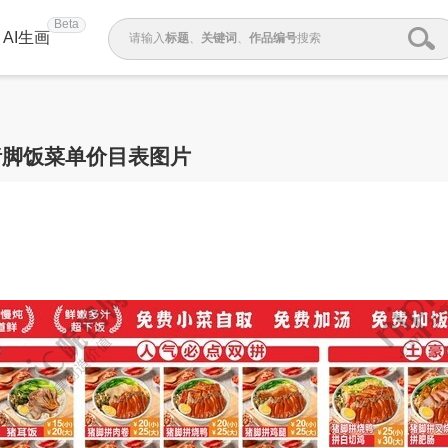
Beta
AI生画
请输入
标题
、
关键词
、
作品编号
搜索
猪脚饭菜单价目表图片