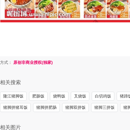
方式：
原创非商业授权(独家)
相关搜索
隆江猪脚饭
肥肠饭
烧鸭饭
叉烧饭
白切鸡饭
猪蹄
猪脚拼猪耳饭
猪脚拼肥肠
猪脚双拼饭
猪脚三拼饭
猪
相关图片