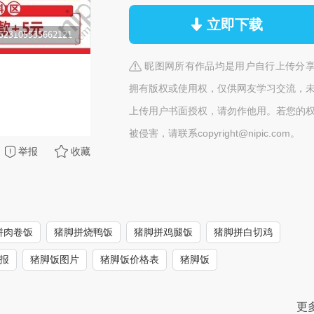
立即下载
昵图网所有作品均是用户自行上传分
拥有版权或使用权，仅供网友学习交流，
上传用户书面授权，请勿作他用。若您的
被侵害，请联系copyright@nipic.com。
举报
收藏
拼肉卷饭
猪脚拼烧鸭饭
猪脚拼鸡腿饭
猪脚拼白切鸡
报
猪脚饭图片
猪脚饭价格表
猪脚饭
更