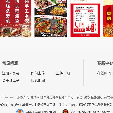
常见问题
客服中
注册
/
登录
如何上传
上传事项
在线时间：08
关于共享分
网站地图
ts Reserved
版权所有·昵图网 昵图网是网络服务平台方，若您的权利被侵害，请联
P备14012994号-1 增值电信业务经营许可证：浙B2-20140130
违法和不良信息举报电话：057
网络工商电子营业执照
浙公网安备 33011002011092号