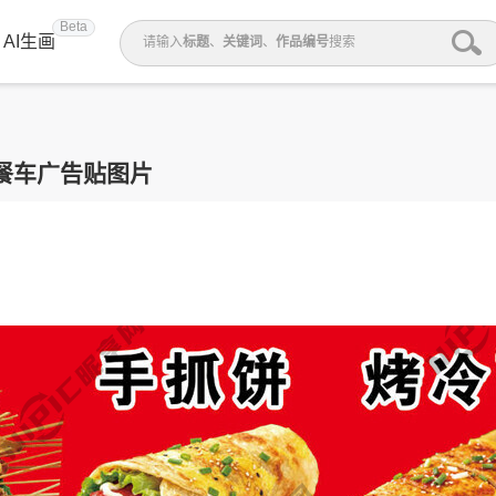
Beta
AI生画
请输入
标题
、
关键词
、
作品编号
搜索
餐车广告贴图片