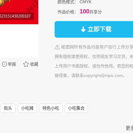
颜色模式：
CMYK
100
作品价格：
共享分
立即下载
昵图网所有作品均是用户自行上传分
拥有版权或使用权，仅供网友学习交流，
举报
收藏
上传用户书面授权，请勿作他用。若您的
被侵害，请联系copyright@nipic.com。
街头
小吃摊
特色小吃
小吃集合
更