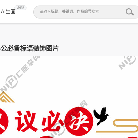
Beta
AI生画
请输入
标题
、
关键词
、
作品编号
搜索
办公必备标语装饰图片