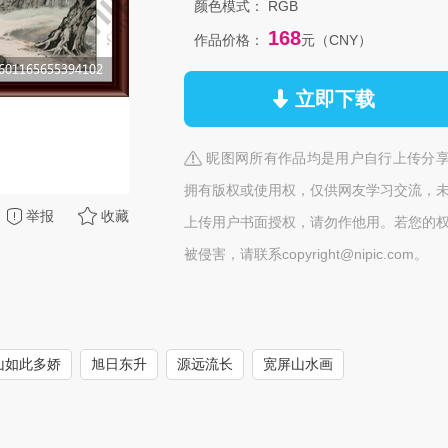
颜色模式：
RGB
168
作品价格：
元（CNY）
立即下载
昵图网所有作品均是用户自行上传分
拥有版权或使用权，仅供网友学习交流，
举报
收藏
上传用户书面授权，请勿作他用。若您的
被侵害，请联系copyright@nipic.com。
山如此多娇
旭日东升
源远流长
宽屏山水画