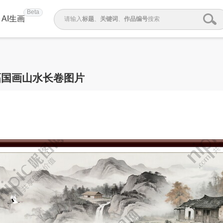
Beta
AI生画
请输入
标题
、
关键词
、
作品编号
搜索
幅国画山水长卷图片