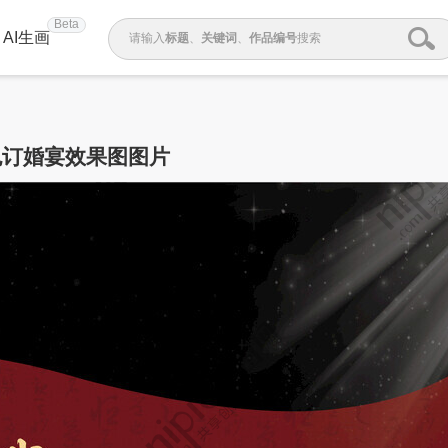
Beta
AI生画
请输入
标题
、
关键词
、
作品编号
搜索
色订婚宴效果图图片