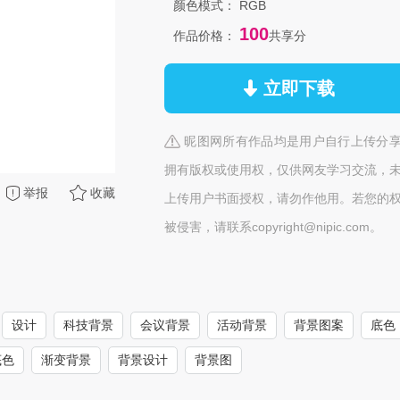
颜色模式：
RGB
100
作品价格：
共享分
立即下载
昵图网所有作品均是用户自行上传分
拥有版权或使用权，仅供网友学习交流，
举报
收藏
上传用户书面授权，请勿作他用。若您的
被侵害，请联系copyright@nipic.com。
设计
科技背景
会议背景
活动背景
背景图案
底色
底色
渐变背景
背景设计
背景图