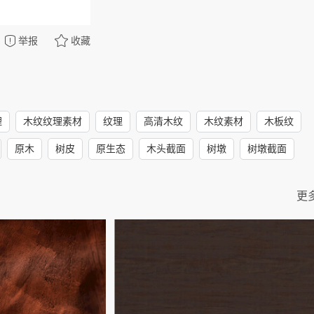
举报
收藏
理
木纹纹理素材
纹理
高清木纹
木纹素材
木板纹
原木
树皮
原生态
木头截面
树墩
树墩截面
更