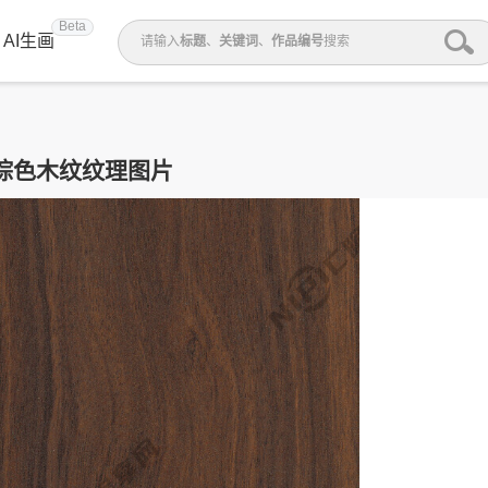
Beta
AI生画
请输入
标题
、
关键词
、
作品编号
搜索
棕色木纹纹理图片